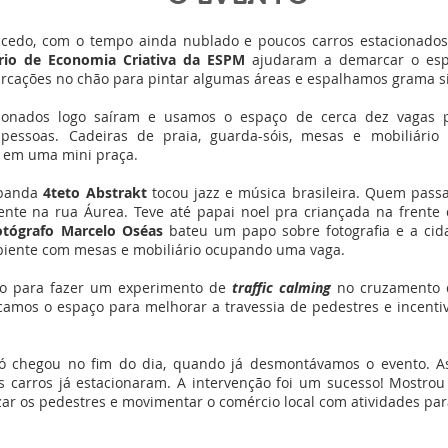
edo, com o tempo ainda nublado e poucos carros estacionados.
rio de Economia Criativa da ESPM
ajudaram a demarcar o esp
arcações no chão para pintar algumas áreas e espalhamos grama si
cionados logo saíram e usamos o espaço de cerca dez vagas
 pessoas. Cadeiras de praia, guarda-sóis, mesas e mobiliári
l em uma mini praça.
a banda
4teto Abstrakt
tocou jazz e música brasileira. Quem passa
rente na rua Áurea. Teve até papai noel pra criançada na frente
otógrafo Marcelo Oséas
bateu um papo sobre fotografia e a ci
ente com mesas e mobiliário ocupando uma vaga.
to para fazer um experimento de
traffic calming
no cruzamento c
amos o espaço para melhorar a travessia de pedestres e incentiv
ó chegou no fim do dia, quando já desmontávamos o evento. As
s carros já estacionaram. A intervenção foi um sucesso! Mostrou
izar os pedestres e movimentar o comércio local com atividades pa