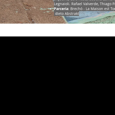
Legnaioli. Rafael Valverde, Thiago 
Parceria
:
Brechó - La Maison est T
4teto Abstrakt