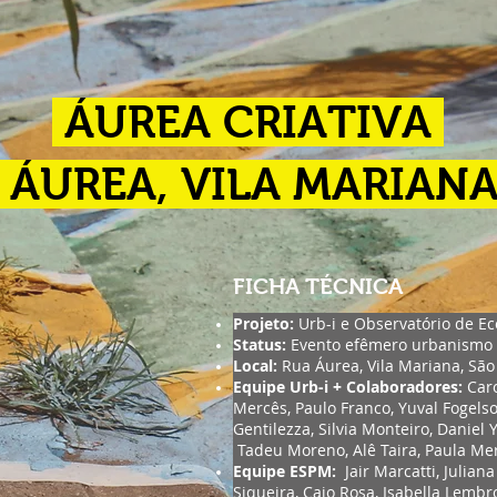
ÁUREA CRIATIVA
ÁUREA, VILA MARIANA
FICHA TÉCNICA
Projeto:
Urb-i e
Observatório de E
Status:
Evento efêmero urbanismo 
Local:
Rua Áurea, Vila Mariana, São 
Equipe Urb-i + Colaboradores:
Caro
Mercês, Paulo Franco, Yuval Fogels
Gentilezza, Silvia Monteiro, Daniel 
Tadeu Moreno, Alê Taira, Paula Me
Equipe ESPM:
Jair Marcatti, Julian
Siqueira, Caio Rosa, Isabella Lembro,