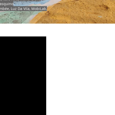
Pasquino
ombée
,
Luz Da Vila
,
MobiLab,