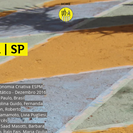
HOME
 | SP
conomia Criativa ESPM
tático - Dezembro 2016
Paulo, Brasil
lina Guido, Fernanda
on, Roberto
Yamamoto, Livia Pugliesi,
rcês
a Saad Masotti, Barbara
 Ítalo Fais, Maria Giulia