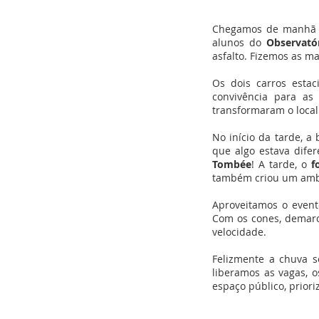
Chegamos de manhã c
alunos do
Observató
asfalto. Fizemos as m
Os dois carros esta
convivência para as
transformaram o loca
No início da tarde, 
que algo estava dife
Tombée
! A tarde, o
f
também criou um ambi
Aproveitamos o even
Com os cones, demarc
velocidade.
Felizmente a chuva s
liberamos as vagas, o
espaço público, prior