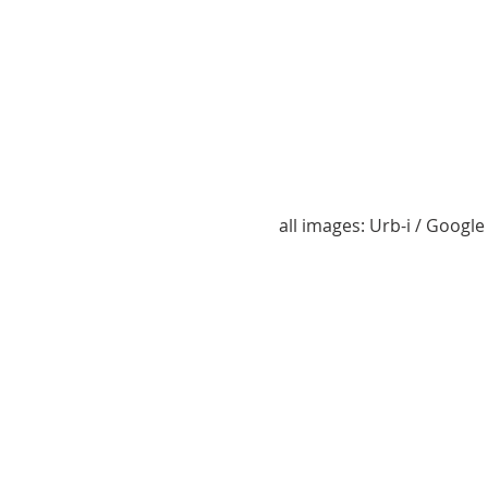
all images: Urb-i / Googl
3190_AR_Buenos_Aires,_Maipú
3189 AR Buenos Ai