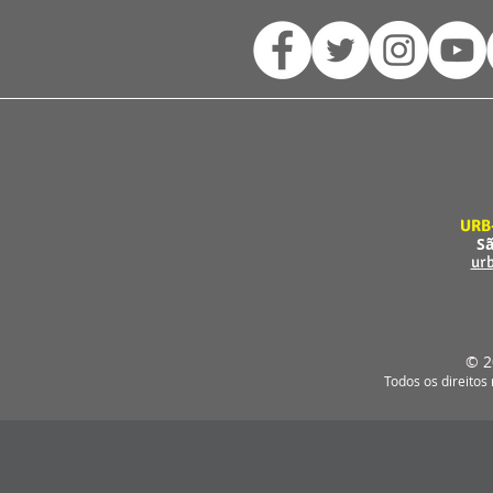
URB
Sã
ur
© 2
Todos os direitos 