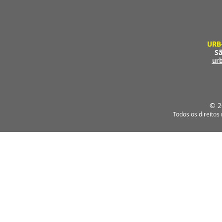
URB
Sã
ur
© 2
Todos os direitos 