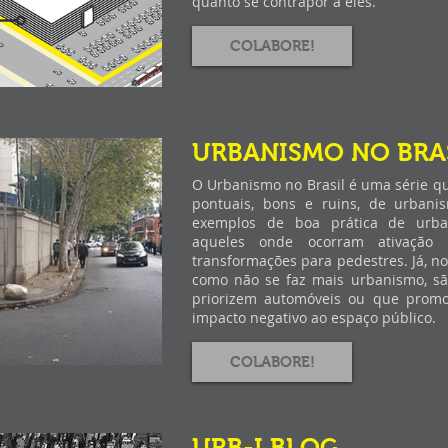
quanto se contrapor a eles.
COLABORE!
URBANISMO NO BRA
O Urbanismo no Brasil é uma série q
pontuais, bons e ruins, de urbanis
exemplos de boa prática de urba
aqueles onde ocorram ativação
transformações para pedestres. Já, n
como não se faz mais urbanismo, sã
priorizem automóveis ou que prom
impacto negativo ao espaço público.
COLABORE!
URB-I BLOG