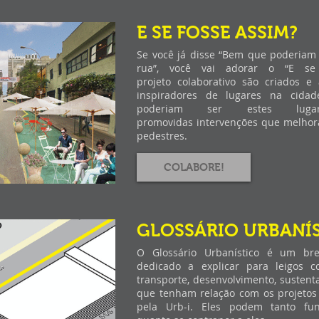
E SE FOSSE ASSIM?
Se você já disse “Bem que poderiam 
rua”, você vai adorar o “E se
projeto colaborativo são criados e
inspiradores de lugares na cida
poderiam ser estes luga
promovidas intervenções que melhor
pedestres.
COLABORE!
GLOSSÁRIO URBANÍ
O Glossário Urbanístico é um brev
dedicado a explicar para leigos c
transporte, desenvolvimento, sustenta
que tenham relação com os projetos
pela Urb-i. Eles podem tanto fun