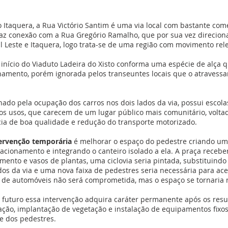
o Itaquera, a Rua Victório Santim é uma via local com bastante com
 Faz conexão com a Rua Gregório Ramalho, que por sua vez direciona 
l Leste e Itaquera, logo trata-se de uma região com movimento rel
início do Viaduto Ladeira do Xisto conforma uma espécie de alça 
namento, porém ignorada pelos transeuntes locais que o atravess
ado pela ocupação dos carros nos dois lados da via, possui escolas,
ros usos, que carecem de um lugar público mais comunitário, volta
ia de boa qualidade e redução do transporte motorizado.
ervenção temporária
é melhorar o espaço do pedestre criando u
tacionamento e integrando o canteiro isolado a ela. A praça recebe
ento e vasos de plantas, uma ciclovia seria pintada, substituind
os da via e uma nova faixa de pedestres seria necessária para ace
o de automóveis não será comprometida, mas o espaço se tornaria 
 futuro essa intervenção adquira caráter permanente após os resu
ão, implantação de vegetação e instalação de equipamentos fixos
e dos pedestres.