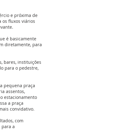
ércio e próxima de
os fluxos viários
evante.
que é basicamente
am diretamente, para
 bares, instituições
do para o pedestre,
ma pequena praça
ria assentos,
o o estacionamento
ssa a praça
mais convidativo.
ltados, com
 para a