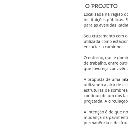
O PROJETO
Localizada na região d
instituições públicas.
para as avenidas Radia
Seu cruzamento com o 
utilizada como estacio
encurtar o caminho.
O entorno, que é domin
de trabalho, entre out
que favoreça convivênc
A proposta de uma
int
utilizando a alça de es
estruturas de sombream
contínuo de um dos lad
projetada. A circulaçã
A intenção é de que no
mudança na pavimentaç
permanência e desfrut