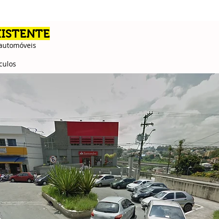
XISTENTE
 automóveis
ículos