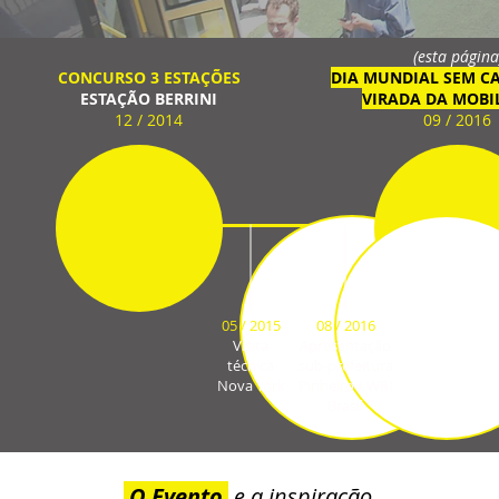
(esta página
CONCURSO 3 ESTAÇÕES
DIA MUNDIAL SEM CA
ESTAÇÃO BERRINI
VIRADA DA MOBI
12 / 2014
09 / 2016
05 / 2015
08 / 2016
Visita
Apresentação
técnica
sub-prefeitura
Nova York
Pinheiro / WRI
Brasil
O Evento
e a inspiração