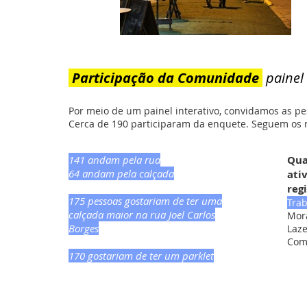
Participação da Comunidade
painel 
Por meio de um painel interativo, convidamos as 
Cerca de 190 participaram da enquete. Seguem os r
141 andam pela rua
Qua
64 andam pela calçada
ati
reg
175 pessoas gostariam de ter uma
Trab
calçada maior na rua Joel Carlos
Mor
Borges
Laze
Com
170 gostariam de ter um parklet