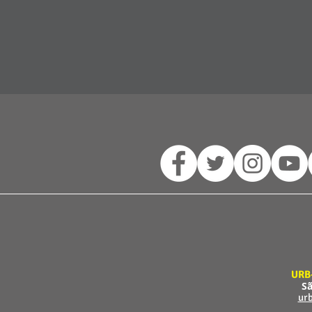
URB
Sã
ur