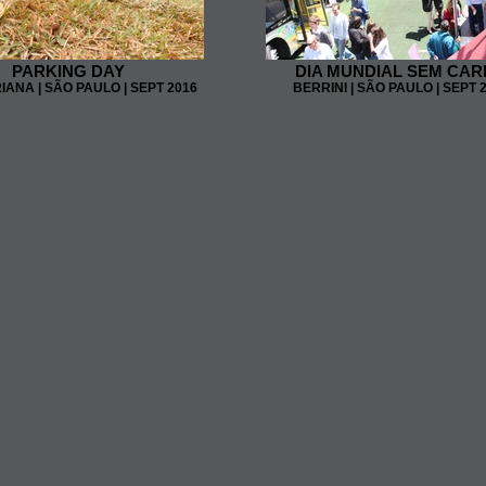
PARKING DAY
DIA MUNDIAL SEM CA
IANA | SÃO PAULO | SEPT 2016
BERRINI | SÃO PAULO | SEPT 